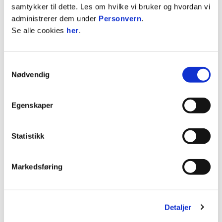
samtykker til dette. Les om hvilke vi bruker og hvordan vi
Hødd har sikra seg den danske målvakta Oscar
administrerer dem under
Personvern
.
Buur på lån frå FC København. Klubbane er einige
Se alle cookies
her
.
om ein låneavtale som gjer at 19-åringen blir
Hødd-spelar ut sesongen.
Samtykkevalg
Nødvendig
Egenskaper
Statistikk
30. juli 2026
Markedsføring
Takk for innsatsen, Daniel og Oliver!
TOPPFOTBALL
Etter mange år i Hødd er tida no komen for å takke
Detaljer
av dei lokale spelarane Daniel Notanes Brandal og
Oliver Eliassen Aske.