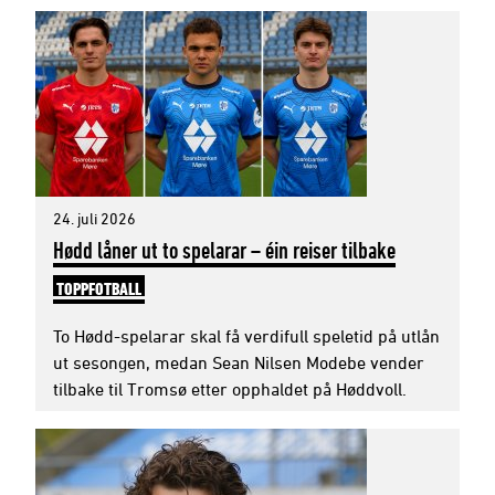
24. juli 2026
Hødd låner ut to spelarar – éin reiser tilbake
TOPPFOTBALL
To Hødd-spelarar skal få verdifull speletid på utlån
ut sesongen, medan Sean Nilsen Modebe vender
tilbake til Tromsø etter opphaldet på Høddvoll.