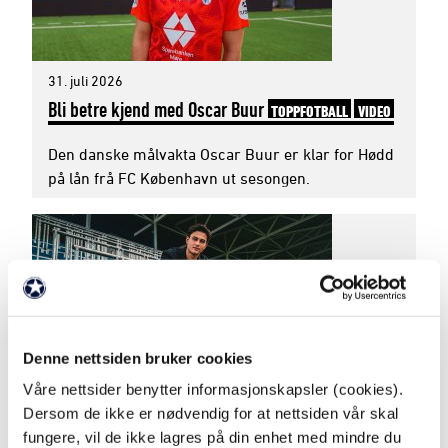
31. juli 2026
Bli betre kjend med Oscar Buur
TOPPFOTBALL
VIDEO
Den danske målvakta Oscar Buur er klar for Hødd
på lån frå FC København ut sesongen.
Denne nettsiden bruker cookies
Våre nettsider benytter informasjonskapsler (cookies).
31. juli 2026
Dersom de ikke er nødvendig for at nettsiden vår skal
Oscar Buur til Hødd på lån
TOPPFOTBALL
fungere, vil de ikke lagres på din enhet med mindre du