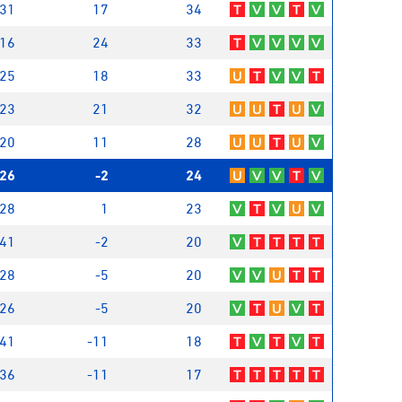
31
17
34
T
V
V
T
V
16
24
33
T
V
V
V
V
25
18
33
U
T
V
V
T
23
21
32
U
U
T
U
V
20
11
28
U
U
T
U
V
26
-2
24
U
V
V
T
V
28
1
23
V
T
V
U
V
41
-2
20
V
T
T
T
T
28
-5
20
V
V
U
T
T
26
-5
20
V
T
U
V
T
41
-11
18
T
V
T
V
T
36
-11
17
T
T
T
T
T