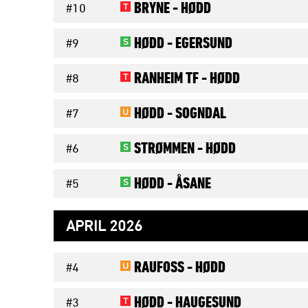
BRYNE -
HØDD
T
#10
HØDD -
EGERSUND
S
#9
RANHEIM TF -
HØDD
T
#8
HØDD -
SOGNDAL
U
#7
STRØMMEN -
HØDD
S
#6
HØDD -
ÅSANE
S
#5
APRIL 2026
RAUFOSS -
HØDD
U
#4
HØDD -
HAUGESUND
T
#3