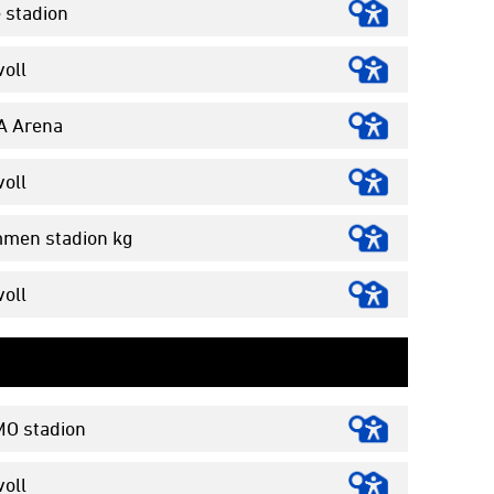
 stadion
oll
A Arena
oll
men stadion kg
oll
O stadion
oll