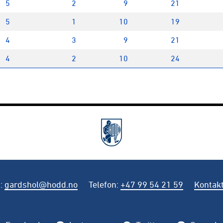
5
2
9
21
5
1
10
19
4
3
9
21
4
2
10
24
t
:
gardshol@hodd.no
Telefon
:
+47 99 54 21 59
Kontakt