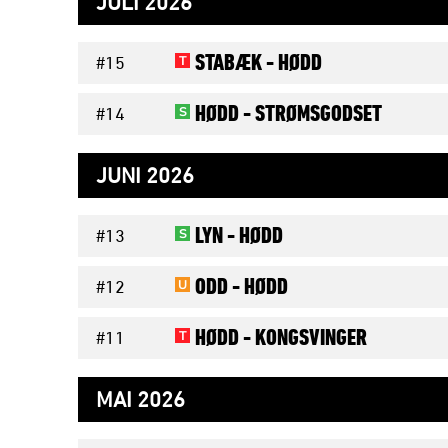
JULI 2026
STABÆK -
HØDD
T
#15
HØDD -
STRØMSGODSET
S
#14
JUNI 2026
LYN -
HØDD
S
#13
ODD -
HØDD
U
#12
HØDD -
KONGSVINGER
T
#11
MAI 2026