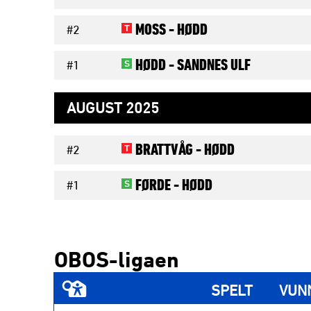
MOSS -
HØDD
T
#2
HØDD -
SANDNES ULF
S
#1
AUGUST 2025
BRATTVÅG -
HØDD
T
#2
FØRDE -
HØDD
S
#1
OBOS-ligaen
SPELT
VUN