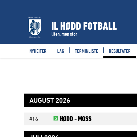
RESULTATER
IL HØDD FOTBALL
liten, men stor
NYHEITER
LAG
TERMINLISTE
RESULTATER
AUGUST 2026
HØDD -
MOSS
S
#16