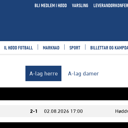
BLI MEDLEM I HØDD
VARSLING
LEVERANDØRKONFE
IL HØDD FOTBALL
MARKNAD
SPORT
BILLETTAR OG KAMPD
A-lag herre
A-lag damer
2-1
02.08.
2026
17:00
Høddv