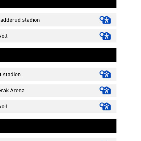
adderud stadion
oll
t stadion
rak Arena
oll