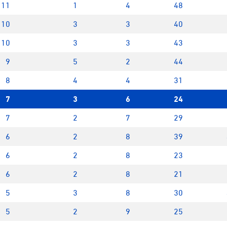
11
1
4
48
10
3
3
40
10
3
3
43
9
5
2
44
8
4
4
31
7
3
6
24
7
2
7
29
6
2
8
39
6
2
8
23
6
2
8
21
5
3
8
30
5
2
9
25