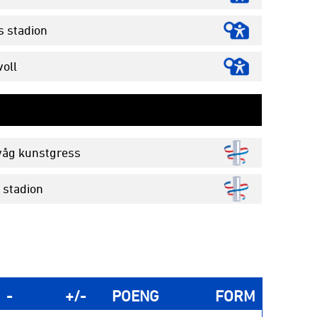
s stadion
oll
våg kunstgress
 stadion
-
+/-
POENG
FORM