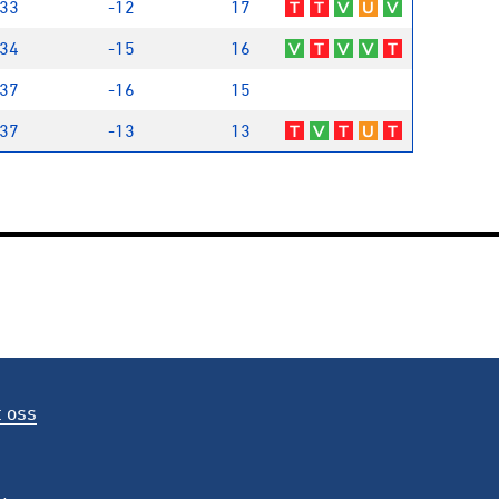
33
-12
17
T
T
V
U
V
34
-15
16
V
T
V
V
T
37
-16
15
37
-13
13
T
V
T
U
T
 oss