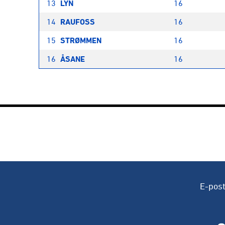
13
LYN
16
14
RAUFOSS
16
15
STRØMMEN
16
16
ÅSANE
16
E-pos