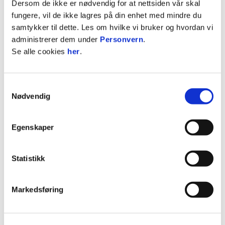
Dersom de ikke er nødvendig for at nettsiden vår skal
fungere, vil de ikke lagres på din enhet med mindre du
samtykker til dette. Les om hvilke vi bruker og hvordan vi
administrerer dem under
Personvern
.
Se alle cookies
her
.
Samtykkevalg
Nødvendig
ARRANGEMENTSPLAN HØDD FOTBALL
Egenskaper
Høddvoll skal vere ein trygg og god arena, og
arrangementsplanen er derfor eit viktig dokument
Statistikk
for å sikre godt gjennomførte arrangement.
Markedsføring