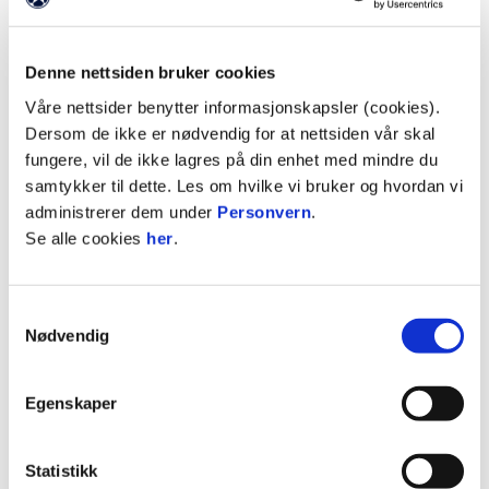
Nasjonalitet
Australia
Denne nettsiden bruker cookies
Født
4. mar. 2004
Våre nettsider benytter informasjonskapsler (cookies).
Høyde
177cm
Dersom de ikke er nødvendig for at nettsiden vår skal
fungere, vil de ikke lagres på din enhet med mindre du
samtykker til dette. Les om hvilke vi bruker og hvordan vi
administrerer dem under
Personvern
.
Se alle cookies
her
.
Samtykkevalg
Nødvendig
8
Egenskaper
Statistikk
Torbjørn Kallevåg