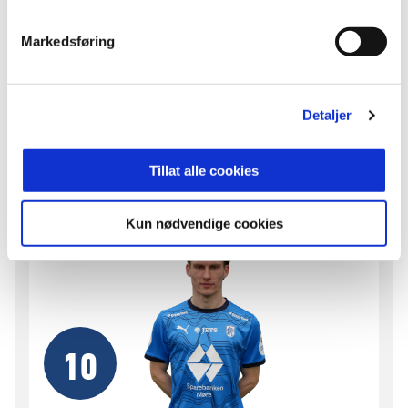
MIDTBANESPELAR
Markedsføring
Nasjonalitet
Norge
Født
21. aug. 1993
Detaljer
Høyde
180cm
Tillat alle cookies
Kun nødvendige cookies
10