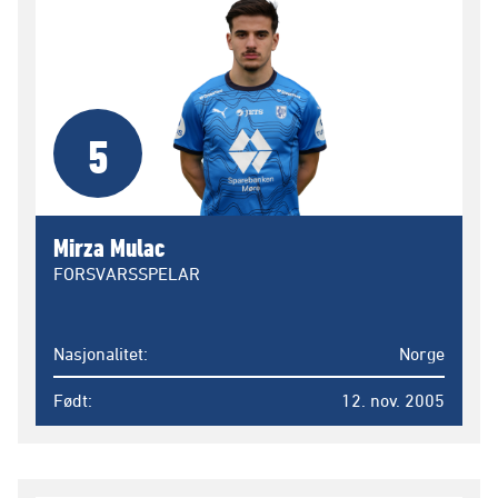
5
Mirza Mulac
FORSVARSSPELAR
Nasjonalitet
Norge
Født
12. nov. 2005