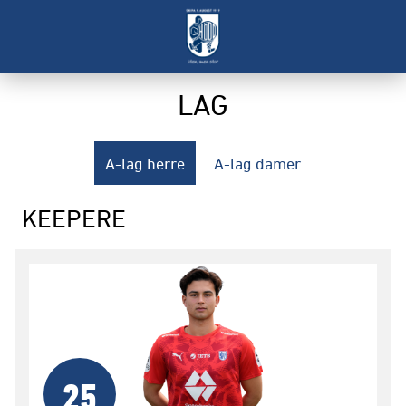
LAG
A-lag herre
A-lag damer
KEEPERE
25