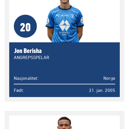
20
Jon Berisha
ANGREPSSPELAR
Nasjonalitet
Norge
Født
21. jan. 2005