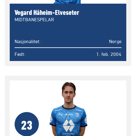
Vegard Håheim-Elveseter
MIDTBANESPELAR
Nasjonalitet
Norge
Født
1. feb. 2004
23