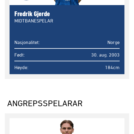
Fredrik Gjerde
MIDTBANESPELAR
Nasjonalitet
Norge
Født
30. aug. 2003
Høyde
184cm
ANGREPSSPELARAR