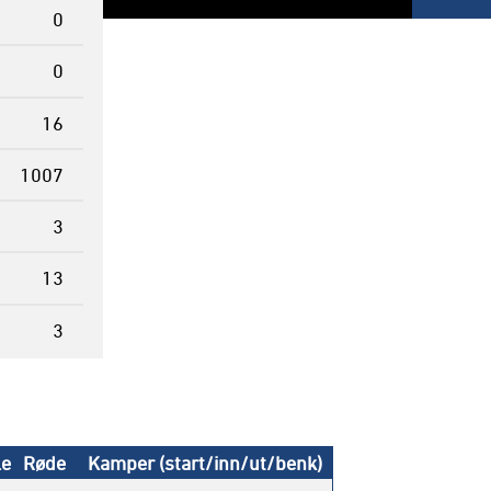
0
0
16
1007
3
13
3
le
Røde
Kamper (start/inn/ut/benk)