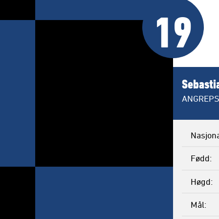
19
Sebastia
ANGREPS
Nasjona
Fødd
Høgd
Mål