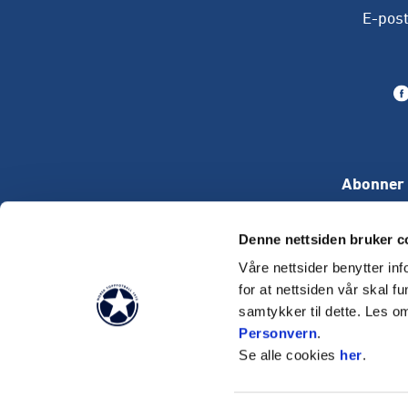
E-pos
Abonner 
Denne nettsiden bruker c
Våre nettsider benytter i
for at nettsiden vår skal f
samtykker til dette. Les o
Personvern
.
Se alle cookies
her
.