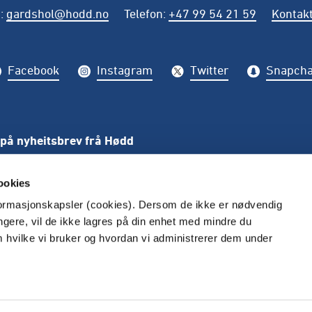
t
:
gardshol@hodd.no
Telefon
:
+47 99 54 21 59
Kontakt
Facebook
Instagram
Twitter
Snapcha
på nyheitsbrev frå Hødd
PÅME
ookies
nformasjonskapsler (cookies). Dersom de ikke er nødvendig
ungere, vil de ikke lagres på din enhet med mindre du
m hvilke vi bruker og hvordan vi administrerer dem under
Redaktør: André Aurvåg Gardshol
Vilkår og føresetnadar
Personvern