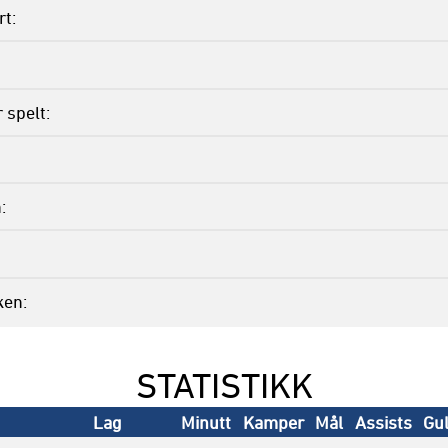
rt
 spelt
n
ken
STATISTIKK
Lag
Minutt
Kamper
Mål
Assists
Gu