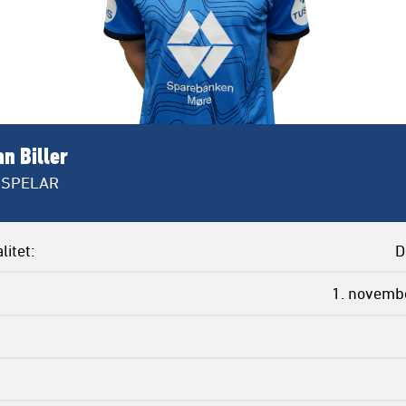
n Biller
SPELAR
litet
D
1. novemb