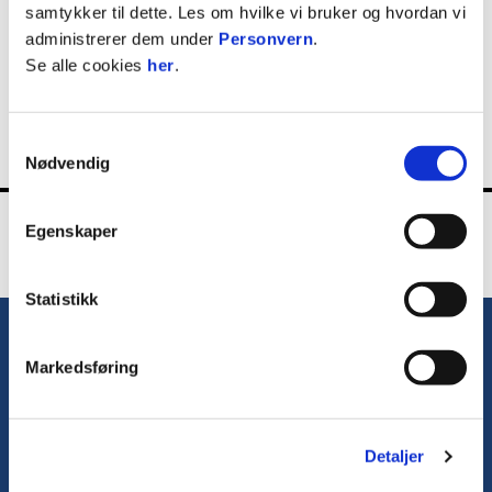
samtykker til dette. Les om hvilke vi bruker og hvordan vi
Leo Kristoffersen
administrerer dem under
Personvern
.
MATERIALFORVALTAR
Se alle cookies
her
.
Samtykkevalg
Nødvendig
Egenskaper
Statistikk
E-post
:
gardshol@hodd.no
Telefon
:
+47 99 54 21 59
Markedsføring
Kontakt oss
Detaljer
Facebook
Instagram
Twitter