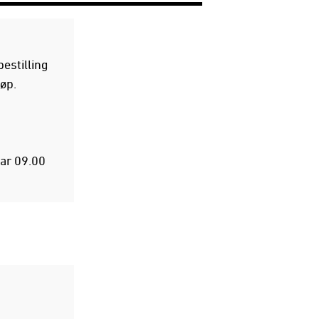
estilling
jøp.
gar 09.00