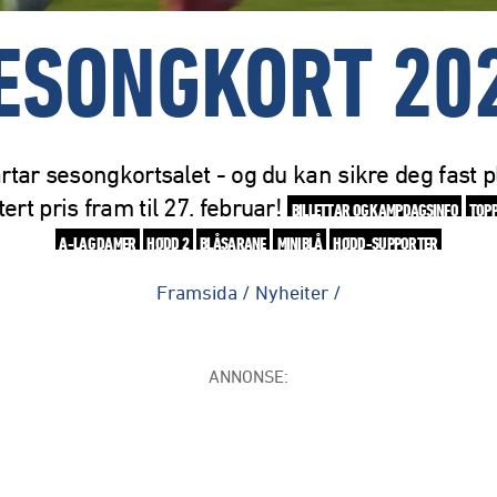
ESONGKORT 20
rtar sesongkortsalet - og du kan sikre deg fast pl
tert pris fram til 27. februar!
BILLETTAR OG KAMPDAGSINFO
TOP
A-LAG DAMER
HØDD 2
BLÅSARANE
MINIBLÅ
HØDD-SUPPORTER
Framsida
/
Nyheiter
/
ANNONSE: