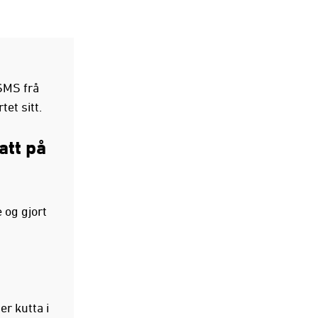
SMS frå
et sitt.
att på
e og gjort
er kutta i