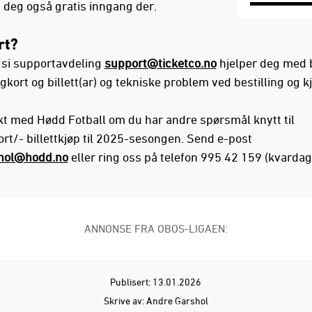
u deg også gratis inngang der.
rt?
 si supportavdeling
support@ticketco.no
hjelper deg med b
kort og billett(ar) og tekniske problem ved bestilling og k
kt med Hødd Fotball om du har andre spørsmål knytt til
rt/- billettkjøp til 2025-sesongen. Send e-post
hol@hodd.no
eller ring oss på telefon 995 42 159 (kvarda
ANNONSE FRA OBOS-LIGAEN:
Publisert: 13.01.2026
Skrive av: Andre Garshol