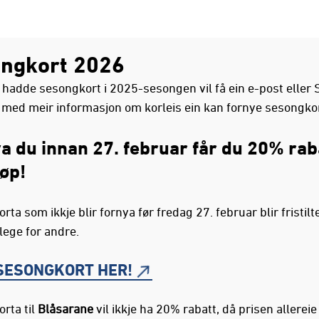
ngkort 2026
 hadde sesongkort i 2025-sesongen vil få ein e-post eller 
 med meir informasjon om korleis ein kan fornye sesongkort
a du innan 27. februar får du 20% rab
jøp!
ta som ikkje blir fornya før fredag 27. februar blir fristilt
lege for andre.
SESONGKORT HER!
rta til
Blåsarane
vil ikkje ha 20% rabatt, då prisen allereie 