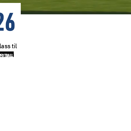
26
ass til
PFOTBALL