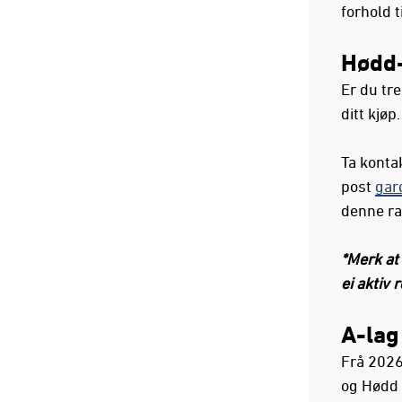
forhold 
Hødd-
Er du tr
ditt kjøp
Ta konta
post
gar
denne ra
*
Merk at
ei aktiv 
A-lag
Frå 2026
og Hødd 