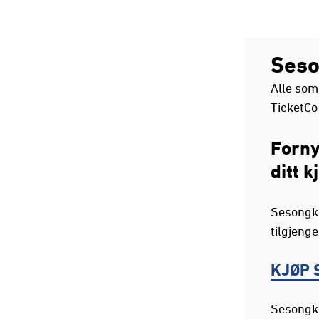
Seso
Alle som
TicketCo
Forny
ditt k
Sesongkor
tilgjenge
KJØP 
Sesongko