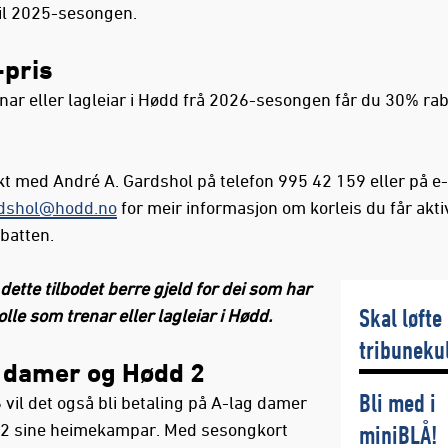
til 2025-sesongen.
pris
enar eller lagleiar i Hødd frå 2026-sesongen får du 30% rab
.
kt med André A. Gardshol på telefon 995 42 159 eller på e-
dshol@hodd.no
for meir informasjon om korleis du får akti
batten.
 dette
tilbodet
berre
gjeld for
dei som har
Skal løfte
rolle som trenar eller lagleiar
i Hødd.
tribuneku
 damer og Hødd 2
Bli med i
 vil det også bli betaling på A-lag damer
2 sine heimekampar. Med sesongkort
miniBLÅ!