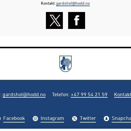
Kontakt:
gardshol@hodd.no
t
:
gardshol@hodd.no
Telefon
:
+47 99 54 21 59
Kontakt
Facebook
Instagram
Twitter
Snapcha