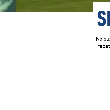
S
No sta
rabat