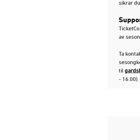
sikrar d
Suppo
TicketCo
av sesong
Ta konta
sesongko
til
gards
- 16.00).