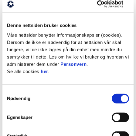
Sesongkort 2026
BILLETTAR OG KAMPDAGSINFO
TOPPFOTBALL
A-LAG DAMER
HØDD 2
BLÅSARANE
MINIBLÅ
HØDD-SUPPORTER
Denne nettsiden bruker cookies
Våre nettsider benytter informasjonskapsler (cookies).
Dersom de ikke er nødvendig for at nettsiden vår skal
Sesongkort 2026:
fungere, vil de ikke lagres på din enhet med mindre du
Fast plass med «faste» naboar på
samtykker til dette. Les om hvilke vi bruker og hvordan vi
sesongens 15 heimekampar i OBOS-ligaen.
administrerer dem under
Personvern
.
Stor besparelse i forhold til om du skulle
Se alle cookies
her
.
bestilt enkeltbillettar.
Gratis inngong på Damekampar i 3. divisjon
og Hødd 2 i 4. divisjon.
Samtykkevalg
Forkjøpsrett på billettar til NM-kampar.
Nødvendig
Egenskaper
Statistikk