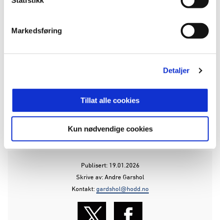
Markedsføring
Detaljer
Tillat alle cookies
Kun nødvendige cookies
ANNONSE FRA OBOS-LIGAEN:
Publisert: 19.01.2026
Skrive av: Andre Garshol
Kontakt:
gardshol@hodd.no