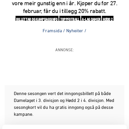
vore meir gunstig enn i år. Kjøper du før 27.
februar, får du i tillegg 20% rabatt.
BILLETTAR OG KAMPDAGSINFO
TOPPFOTBALL
A-LAG DAMER
HØDD 2
Framsida
/
Nyheiter
/
ANNONSE:
Denne sesongen vert det inngongsbillett på både
Damelaget i 3. divisjon og Hødd 2 i 4. divisjon. Med
sesongkort vil du ha gratis inngong også på desse
kampane.