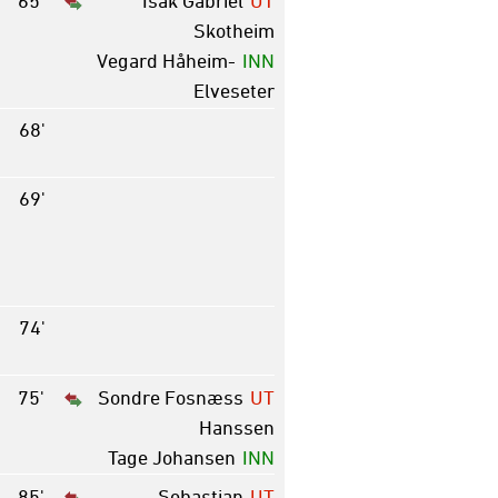
Skotheim
Vegard Håheim-
INN
Elveseter
68'
69'
74'
75'
Sondre Fosnæss
UT
Hanssen
Tage Johansen
INN
85'
Sebastian
UT