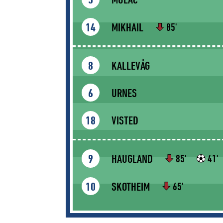
5
MIKHAIL
14
85'
KALLEVÅG
8
URNES
6
VISTED
18
HAUGLAND
9
85'
41'
SKOTHEIM
10
65'