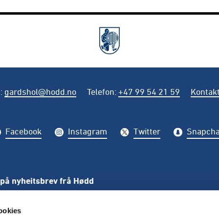
t
:
gardshol@hodd.no
Telefon
:
+47 99 54 21 59
Kontakt
Facebook
Instagram
Twitter
Snapcha
på nyheitsbrev frå Hødd
PÅME
ookies