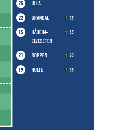
ULLA
25
BRANDAL
22
85'
HÅHEIM-
15
65'
ELVESETER
ROPPEN
21
85'
HOLTE
19
85'