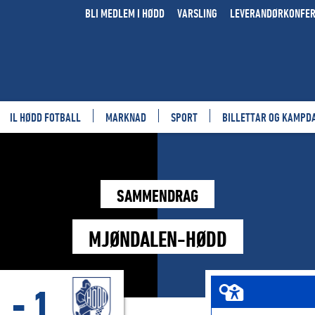
BLI MEDLEM I HØDD
VARSLING
LEVERANDØRKONFE
IL HØDD FOTBALL
MARKNAD
SPORT
BILLETTAR OG KAMPD
SAMMENDRAG
MJØNDALEN-HØDD
1
-
1