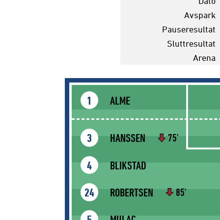
Dato
Avspark
Pauseresultat
Sluttresultat
Arena
ALME
1
HANSSEN
3
75'
BLIKSTAD
4
ROBERTSEN
24
85'
MULAC