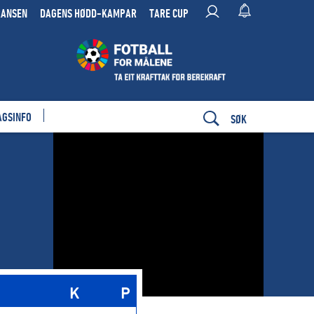
RANSEN
DAGENS HØDD-KAMPAR
TARE CUP
AGSINFO
SØK
K
P