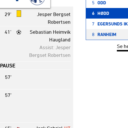
5
ODD
6
HØDD
29'
Jesper Bergset
Robertsen
7
EGERSUNDS IK
41'
Sebastian Heimvik
8
RANHEIM
Haugland
Se h
Assist: Jesper
Bergset Robertsen
PAUSE
57'
57'
65'
Isak Gabriel
UT