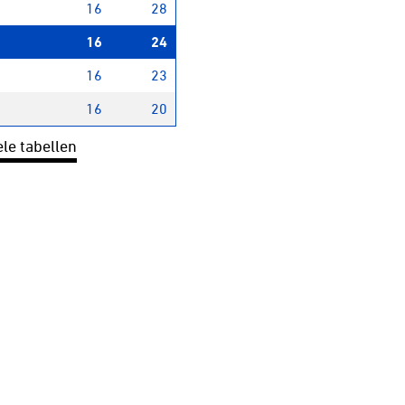
16
28
16
24
16
23
16
20
ele tabellen