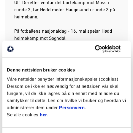
Ulf. Deretter ventar det bortekamp mot Moss i
runde 2, før Hødd møter Haugesund i runde 3 på
heimebane.
På fotballens nasjonaldag - 16. mai spelar Hødd
heimekamp mot Sogndal.
OBOS-ligaen 2026 – Hødd
Runde 1:
Hødd – Sandnes Ulf / Høddvoll
Runde 2:
Moss – Hødd / Melløs Stadion
Denne nettsiden bruker cookies
Runde 3:
Hødd – Haugesund / Høddvoll
Våre nettsider benytter informasjonskapsler (cookies).
16. mai:
Hødd – Sogndal / Høddvoll
Dersom de ikke er nødvendig for at nettsiden vår skal
fungere, vil de ikke lagres på din enhet med mindre du
Kamptidspunkta er fastsette til og med runde 8.
samtykker til dette. Les om hvilke vi bruker og hvordan vi
For resten av sesongen vil det kome meir
administrerer dem under
Personvern
.
informasjon om seinare.
Se alle cookies
her
.