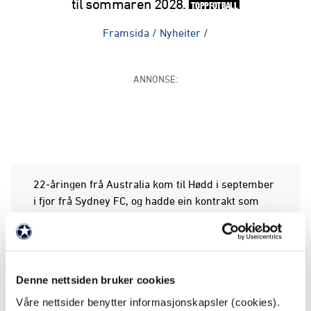
til sommaren 2028.
TOPPFOTBALL
Framsida
/
Nyheiter
/
ANNONSE:
22-åringen frå Australia kom til Hødd i september
i fjor frå Sydney FC, og hadde ein kontrakt som
gjekk ut etter denne sesongen. Etter
28 kampar for Hødd og ein særs sterk
vårsesong frå Scarcella, har partane no vorte
samde om ei forlenging.
Denne nettsiden bruker cookies
– Eg er veldig glad for å forlengje kontrakten med
Våre nettsider benytter informasjonskapsler (cookies).