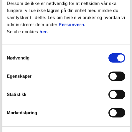
Hødd i to nye år. Eg kjenner at dette er den beste
Dersom de ikke er nødvendig for at nettsiden vår skal
plassen for meg å utvikle meg både som person
fungere, vil de ikke lagres på din enhet med mindre du
og som spelar, og eg ser fram til å
samtykker til dette. Les om hvilke vi bruker og hvordan vi
oppnå noko spesielt saman med
administrerer dem under
Personvern
.
denne spelargruppa denne sesongen og i
Se alle cookies
her
.
framtida, seier Matthew.
Samtykkevalg
Sportssjef Jesper Tørnqvist er særs nøgd med å
Nødvendig
ha fått på plass ein ny avtale med Scarcella.
– Matthew har frå første dag vist seg fram
Egenskaper
som ein dyktig fotballspelar,
med dei største styrkane sine når han har ballen i
Statistikk
beina. Han er ein spelar vi har ønskt å ha
med vidare, og som no har forlenga kontrakten
med to nye år. Vi ser fram
Markedsføring
til fortsetjinga saman, seier Tørnqvist.