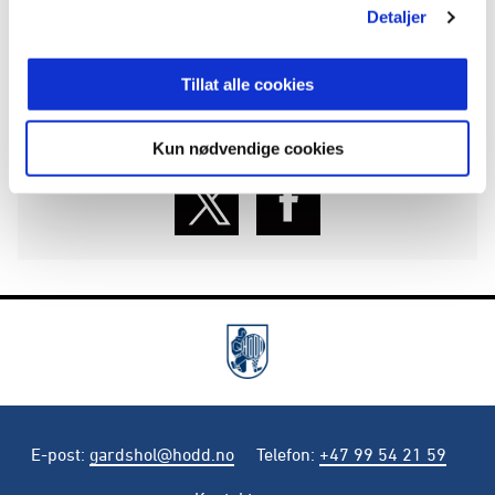
ANNONSE FRA OBOS-LIGAEN:
Detaljer
Tillat alle cookies
Publisert: 08.06.2026
Skrive av: Andre Garshol
Kontakt:
gardshol@hodd.no
Kun nødvendige cookies
E-post
:
gardshol@hodd.no
Telefon
:
+47 99 54 21 59