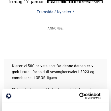
fredag 17. januar!
TOPPFOTBALL
BILLETTAR OG KAMPDAGSINFO
Framsida
/
Nyheiter
/
ANNONSE:
Klarer vi 500 private kort før denne datoen er vi
godt i rute i forhold til sesongkortsalet i 2023 og
comebacket i OBOS-ligaen.
Fleire storkampar står for tur og dei blåkvite treng
støtta frå deg. Bli med og støtt klubben i ditt hjarte
💙