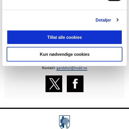
sesongen. Send e-post til
gardshol@hodd.no
eller
ring oss på telefon 995 42 159 (kvardagar 09.00 -
16.00).
Detaljer
ANNONSE FRA OBOS-LIGAEN:
Tillat alle cookies
Publisert: 07.01.2025
Kun nødvendige cookies
Skrive av: Andre Garshol
Kontakt:
gardshol@hodd.no