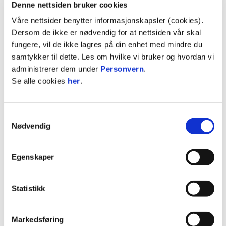
Kjøp sesongkort her!
Denne nettsiden bruker cookies
Våre nettsider benytter informasjonskapsler (cookies).
Dersom de ikke er nødvendig for at nettsiden vår skal
Stor suksess med gratis inngang
fungere, vil de ikke lagres på din enhet med mindre du
Som ein del av Heimebaneprosjektet vil klubben
samtykker til dette. Les om hvilke vi bruker og hvordan vi
vidareføre tilbodet om gratis inngang til alle barn
administrerer dem under
Personvern
.
og unge opptil 18 år også i 2025-sesongen!
Se alle cookies
her
.
Meir informasjon om dette tilbodet vil bli delt
nærare seriestart i OBOS-ligaen 2025.
Samtykkevalg
Nødvendig
Support?
TicketCo si
supportavdeling
support@ticketco.no
hjelper deg
Egenskaper
med bestilling av sesongkort og billett(ar) og
tekniske problem ved bestilling og kjøp.
Statistikk
Ta kontakt med Hødd Fotball om du har andre
spørsmål knytt til sesongkort/- billettkjøp til 2025-
Markedsføring